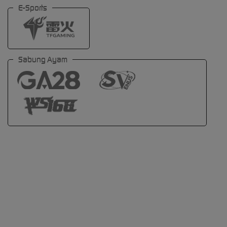
E-Sports
Sabung Ayam