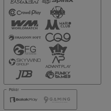
Poker