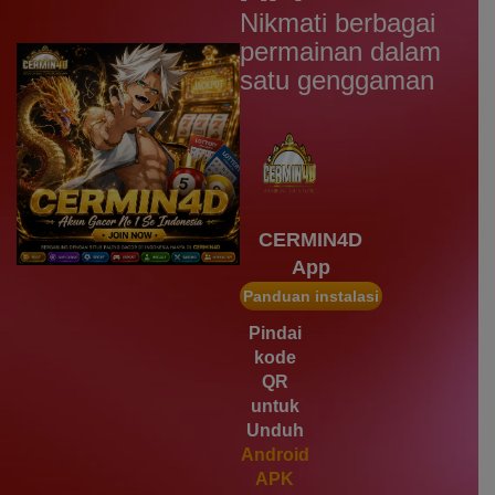
Starlight Christmas
Nikmati berbagai
d****7
permainan dalam
IDR
2,342,500.00
satu genggaman
Mahjong Wins 3 – Black
Scatter
heb****5
IDR
2,777,400.00
Starlight Princess™ 1000
gac****7
IDR
1,963,950.00
CERMIN4D
Sweet Bonanza 1000
App
slot****7
Panduan instalasi
IDR
1,785,450.00
Pindai
Gates of Olympus 1000
kode
QR
untuk
Unduh
Android
APK