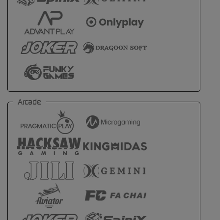
Arcade